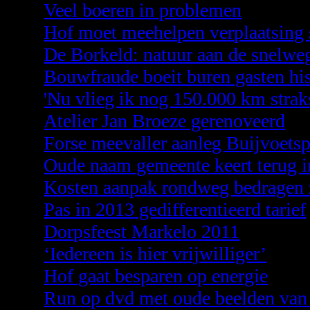
Veel boeren in problemen
Hof moet meehelpen verplaatsing s
De Borkeld: natuur aan de snelwe
Bouwfraude boeit buren gasten h
'Nu vlieg ik nog 150.000 km strak
Atelier Jan Broeze gerenoveerd
Forse meevaller aanleg Buijvoetsp
Oude naam gemeente keert terug in
Kosten aanpak rondweg bedragen z
Pas in 2013 gedifferentieerd tarief
Dorpsfeest Markelo 2011
‘Iedereen is hier vrijwilliger’
Hof gaat besparen op energie
Run op dvd met oude beelden va