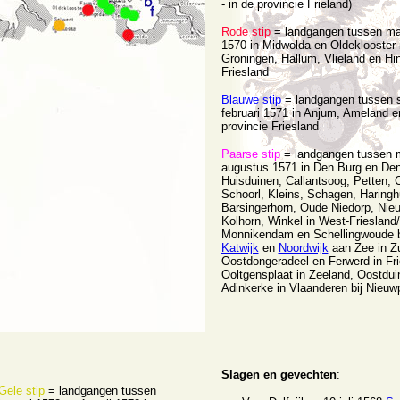
- in de provincie Frieland)
Rode stip
= landgangen tussen maa
1570 in Midwolda en Oldeklooster i
Groningen, Hallum, Vlieland en Hi
Friesland
Blauwe stip
= landgangen tussen 
februari 1571 in Anjum, Ameland 
provincie Friesland
Paarse stip
= landgangen tussen 
augustus 1571 in Den Burg en Den
Huisduinen, Callantsoog, Petten, 
Schoorl, Kleins, Schagen, Haringh
Barsingerhorn, Oude Niedorp, Nie
Kolhorn, Winkel in West-Friesland
Monnikendam en Schellingwoude b
Katwijk
en
Noordwijk
aan Zee in Zu
Oostdongeradeel en Ferwerd in Fri
Ooltgensplaat in Zeeland, Oostdui
Adinkerke in Vlaanderen bij Nieuw
Slagen en gevechten
:
Gele stip
= landgangen tussen