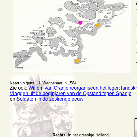
Kaart volgens L.I. Waghenaer in 1584
Zie ook:
Willem van Oranje reorganiseert het leger; landsk
Vlaggen uit de beginjaren van de Opstand tegen Spanje
en
Soldaten in de zestiende eeuw
Rechts
: In het drassige Holland,