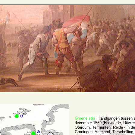
Groene stip
= landgangen tussen a
december 1569 (Holwierde, Uitwie
Oterdum, Termunten, Reide - in de
Groningen, Ameland, Terschelling,