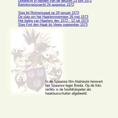
Dordrecht in handen van de geuzen 23 juni 1572
Bartolomeüsnacht 24 augustus 1572
Slag bij Reimerswaal op 29 januari 1573
De slag om het Haarlemmermeer 26 mei 1573
Het beleg van Haarlem dec 1572 - 12 juli 1573
Slag Fort den Haak bij Veere september 1573
In de Spaanse film Alatrieste herovert
het Spaanse leger Breda. Op de foto
rechts is de hoofdrolspeler als
haakbusschutter afgebeeld.