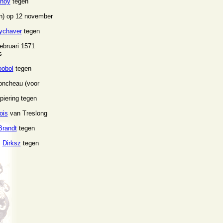
noy
tegen
n) op 12 november
ychaver
tegen
ebruari 1571
s
obol
tegen
oncheau (voor
piering tegen
ois
van Treslong
Brandt
tegen
s
Dirksz
tegen