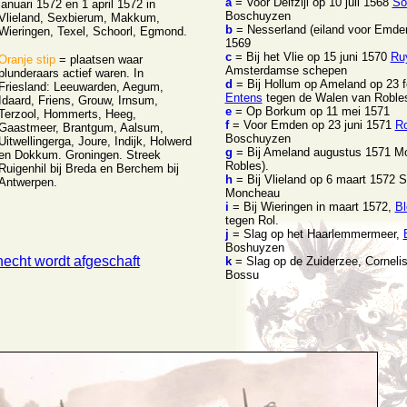
a
= Voor Delfzijl op 10 juli 1568
So
januari 1572 en 1 april 1572 in
Boschuyzen
Vlieland, Sexbierum, Makkum,
b
= Nesserland (eiland voor Emde
Wieringen, Texel, Schoorl, Egmond.
1569
c
= Bij het Vlie op 15 juni 1570
Ru
Oranje stip
= plaatsen waar
Amsterdamse schepen
plunderaars actief waren. In
d
= Bij Hollum op Ameland op 23 f
Friesland: Leeuwarden, Aegum,
Entens
tegen de Walen van Roble
Idaard, Friens, Grouw, Irnsum,
e
= Op Borkum op 11 mei 1571
Terzool, Hommerts, Heeg,
f
= Voor Emden op 23 juni 1571
Ro
Gaastmeer, Brantgum, Aalsum,
Boschuyzen
Uitwellingerga, Joure, Indijk, Holwerd
g
= Bij Ameland augustus 1571 M
en Dokkum. Groningen. Streek
Robles).
Ruigenhil bij Breda en Berchem bij
h
= Bij Vlieland op 6 maart 1572 S
Antwerpen.
Moncheau
i
= Bij Wieringen in maart 1572,
Bl
tegen Rol.
j
= Slag op het Haarlemmermeer,
Boshuyzen
necht wordt afgeschaft
k
= Slag op de Zuiderzee, Corneli
Bossu