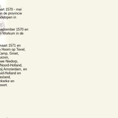
rt 1570 - mei
n de provincie
ndelopen in
september 1570 en
en Workum in de
maart 1571 en
 Hoorn op Texel,
Camp, Groet,
uizen,
uwe Niedorp,
/Noord-Holland,
ij Amsterdam, en
id-Holland en
esland,
nkerke en
poort.