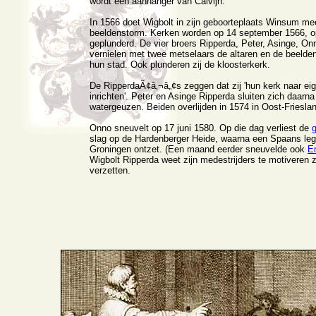
wordt een aanhanger van Calvijn.
In 1566 doet Wigbolt in zijn geboorteplaats Winsum me
beeldenstorm. Kerken worden op 14 september 1566, o
geplunderd. De vier broers Ripperda, Peter, Asinge, On
vernielen met twee metselaars de altaren en de beelden
hun stad. Ook plunderen zij de kloosterkerk.
De RipperdaÃ¢â‚¬â„¢s zeggen dat zij 'hun kerk naar ei
inrichten'. Peter en Asinge Ripperda sluiten zich daarna
watergeuzen. Beiden overlijden in 1574 in Oost-Friesland
Onno sneuvelt op 17 juni 1580. Op die dag verliest de
slag op de Hardenberger Heide, waarna een Spaans leg
Groningen ontzet. (Een maand eerder sneuvelde ook
E
Wigbolt Ripperda weet zijn medestrijders te motiveren zi
verzetten.