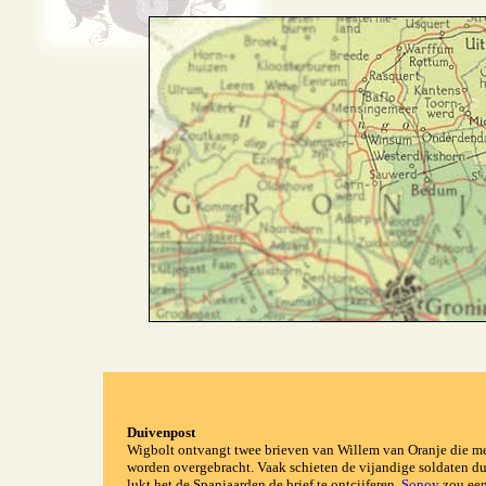
Duivenpost
Wigbolt ontvangt twee brieven van Willem van Oranje die m
worden overgebracht. Vaak schieten de vijandige soldaten du
lukt het de Spanjaarden de brief te ontcijferen.
Sonoy
zou een