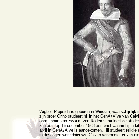
Wigbolt Ripperda is geboren in Winsum, waarschijnlijk
zijn broer Onno studeert hij in het GenÃƒÂ¨ve van Calvi
oom Johan van Ewsum van Roden stimuleert de student
zijn oom op 15 december 1563 een brief waarin hij in latij
april in GenÃƒÂ¨ve is aangekomen. Hij studeert religie
in die dagen wereldnieuws. Calvijn verkondigt er zijn ni