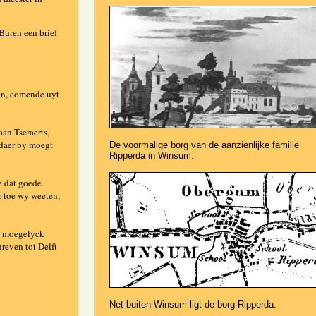
 Buren een brief
en, comende uyt
an Tseraerts,
 daer by moegt
De voormalige borg van de aanzienlijke familie
Ripperda in Winsum.
e dat goede
r toe wy weeten,
e moegelyck
reven tot Delft
Net buiten Winsum ligt de borg Ripperda.