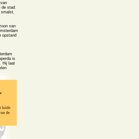
 van
 de stad.
n smalst,
 zoon van
 Amsterdam
n opstand
sterdam
pperda is
 Hij laat
elen
w
t luide
van de