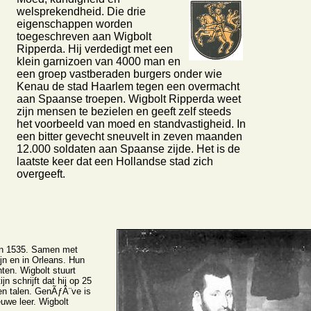
welsprekendheid. Die drie
eigenschappen worden
toegeschreven aan Wigbolt
Ripperda. Hij verdedigt met een
klein garnizoen van 4000 man en
een groep vastberaden burgers onder wie
Kenau de stad Haarlem tegen een overmacht
aan Spaanse troepen. Wigbolt Ripperda weet
zijn mensen te bezielen en geeft zelf steeds
het voorbeeld van moed en standvastigheid. In
een bitter gevecht sneuvelt in zeven maanden
12.000 soldaten aan Spaanse zijde. Het is de
laatste keer dat een Hollandse stad zich
overgeeft.
 in 1535. Samen met
jn en in Orleans. Hun
en. Wigbolt stuurt
n schrijft dat hij op 25
 en talen. GenÃƒÂ¨ve is
euwe leer. Wigbolt