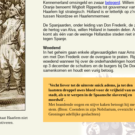
Kennemerland omsingeld en zwaar
belegerd
. Willem
Oranje benoemt Wigbolt Ripperda tot gouverneur van
Haarlem ligt strategisch. Holland is er letterlijk op z'
tussen Noordzee en Haarlemmermeer.
De Spanjaarden, onder leiding van Don Frederik, de
de hertog van Alva, willen Holland in tweeën delen.
komt als één van de weinige Hollandse steden niet i
tegen Spanje.
Woedend
In het geheim gaan enkele afgevaardigden naar Am
om met Don Frederik over de overgave te praten. Ri
woedend wanneer hij over de onderhandelingen hoort.
op 3 december de schutters en de burgers bij De Do
samenkomen en houdt een vurig betoog.
'Vecht liever tot de uiterste snick adems, ja tot den
laatsten droppel uwes bloed voor de vrijheid van u
stadt, als u te werpen in de Spaansche slavernij en
moedwil'.
Met brandende oogen en stijve kaken betoogt hij me
stem. (Bron: Coenders in zijn Nobilarium, overzicht 
Groninger adellijke geslachten)
taat Haarlem niet
otiveren.