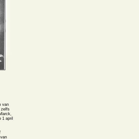
m van
 zelfs
Marck,
 1 april
f
 van