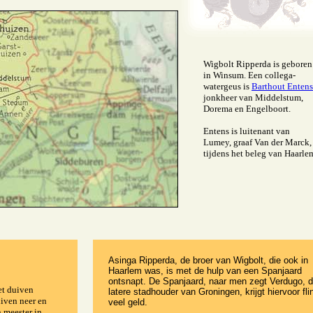
Wigbolt Ripperda is geboren
in Winsum. Een collega-
watergeus is
Barthout Entens
jonkheer van Middelstum,
Dorema en Engelboort.
Entens is luitenant van
Lumey, graaf Van der Marck,
tijdens het beleg van Haarle
Asinga Ripperda, de broer van Wigbolt, die ook in
Haarlem was, is met de hulp van een Spanjaard
ontsnapt. De Spanjaard, naar men zegt Verdugo, 
et duiven
latere stadhouder van Groningen, krijgt hiervoor fli
iven neer en
veel geld.
 meester in