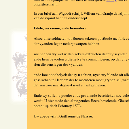
ontcijferen zijn.
In een brief aan Wigbolt schrijft Willem van Oranje dat zij in
van de vijand hebben onderschept.
Edele, eersaeme, ende besundere.
Alsoe unse soldaeten tot Bueren zekeren postbode met briev
der vyanden leger, nedergeworpen hebben,
soe hebben wy wel willen zekere extraicten daer uytseynden a
ende hem bevoelen u die selve te communiceren, op dat ghy
sien die aenslagen der vyanden,
ende hoe hoochelyck dat sy u achten, nyet twyfelende oft all
geselschap te Haerlem des te meerderen moet grypen sal, wae
dat aen uwe naerstigheyt nyet en sal gebreken:
Ende wy sullen u poeder ende proviande beschicken soe vel
wordt. U hier mede den almogenden Heere bevelende. Ghesch
opten iiij. dach February 1573.
Uw goede vrint, Guillaume de Nassau.