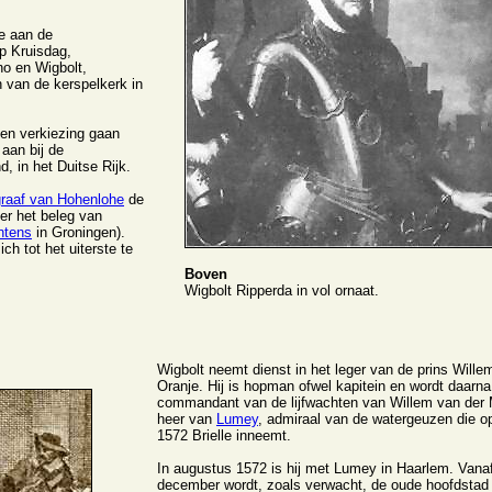
e aan de
p Kruisdag,
no en Wigbolt,
 van de kerspelkerk in
gen verkiezing gaan
 aan bij de
, in het Duitse Rijk.
graaf van Hohenlohe
de
er het beleg van
ntens
in Groningen).
ch tot het uiterste te
Boven
Wigbolt Ripperda in vol ornaat.
Wigbolt neemt dienst in het leger van de prins Wille
Oranje. Hij is hopman ofwel kapitein en wordt daarna
commandant van de lijfwachten van Willem van der 
heer van
Lumey
, admiraal van de watergeuzen die op
1572 Brielle inneemt.
In augustus 1572 is hij met Lumey in Haarlem. Vana
december wordt, zoals verwacht, de oude hoofdstad