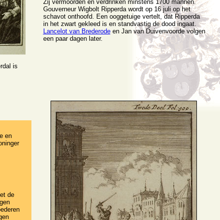
Zij vermoorden en verdrinken minstens 1700 mannen.
Gouverneur Wigbolt Ripperda wordt op 16 juli op het
schavot onthoofd. Een ooggetuige vertelt, dat Ripperda
in het zwart gekleed is en standvastig de dood ingaat.
Lancelot van Brederode
en Jan van Duivenvoorde volgen
een paar dagen later.
rdal is
te en
oninger
et de
egen
oederen
gen