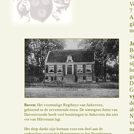
V
7
A
g
n
J
B
S
s
h
g
D
G
v
d
Boven:
Het voormalige Regthuys van Ankeveen,
a
gebouwd in de zeventiende eeuw. De watergeus Arent van
Duivenvoorde heeft veel bezittingen in Ankeveen dat niet
N
ver van Hilversum ligt.
v
n
Het dorp dankt zijn bestaan voor een deel aan de
verbinding tussen het Horstermeer en het Naardermeer.