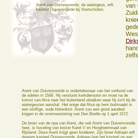
van 
Arent van Duivenvoorde, de watergeus, erft
kasteel Duivenvoorde bij Voorschoten.
Zui
knie
gede
West
Dirk
hand
zelf
Arent van Duivenvoorde is ondertekenaar van het verbond van
de edelen in 1566. Hij verstoort kerkdiensten en moet na de
komst van Alva naar het buitenland uitwijken waar hij zich bij de
watergeuzen aansluit. Het enige dat Alva op hem buitmaakt is
een stoffige, oude klerenkist. Arent zou een groot aandeel
krijgen in de overmeestering van Den Brielle op 1 april 1572.
De broer van de opa van Arent, die ook Arent van Duivenvoorde
heet, is hoveling van keizer Karel V en Hoogheemraad van
Rijnland. Deze Arent krijgt geen kinderen. Zijn broer Adriaan erft
daarom kasteel Duivenvoorde. Adriaan laat het kasteel na aan