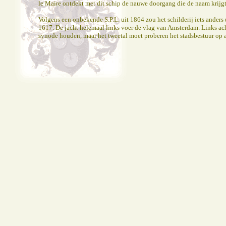
le Maire ontdekt met dit schip de nauwe doorgang die de naam krijgt
Volgens een onbekende S.P.L. uit 1864 zou het schilderij iets ande
1617. De jacht helemaal links voer de vlag van Amsterdam. Links acht
synode houden, maar het tweetal moet proberen het stadsbestuur op a