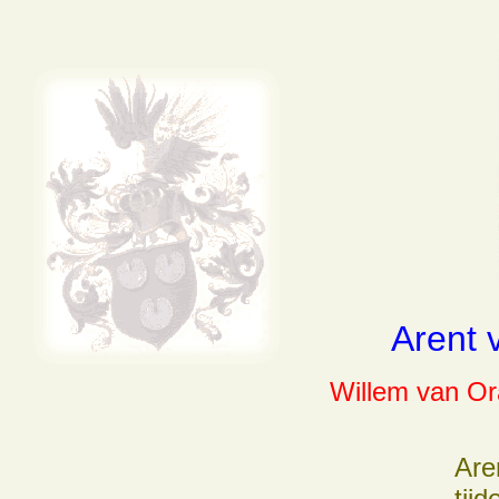
Arent 
Willem van Or
Are
tij