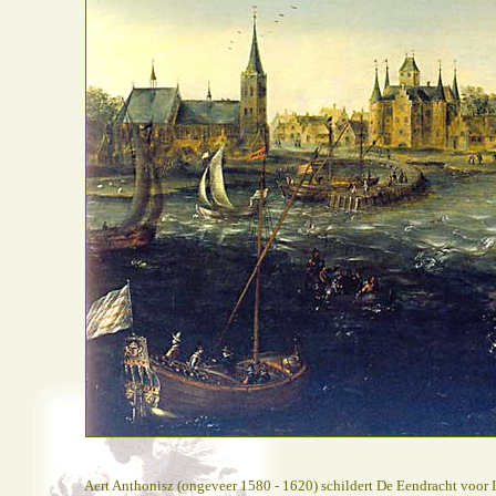
Aert Anthonisz (ongeveer 1580 - 1620) schildert De Eendracht voor I