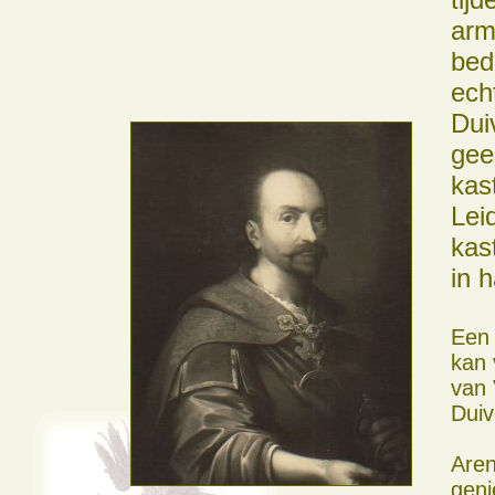
arm
bed
ech
Dui
gee
kas
Lei
kas
in 
Een 
kan 
van 
Duiv
Aren
geni