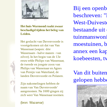
Bij een openb
beschreven: "
West-Duivest
Het huis Warmond raakt zwaar
bestaande uit 
beschadigd tijdens het beleg van
Leiden.
tuinmanswoni
Het geslacht van Duvenvoorde is
moestuinen, b
voortgekomen uit dat van Van
Wassenaar (wapen: drie
annex een ka
Wassenaars - halve manen - van
koebeesten, t
zilver). In het begin van de 13e
eeuw erfde Philips van Wassenaar,
de tweede en jongste zoon van
Philips van Wassenaar en Agnes
Van dit buiten
van Persijn van Waterland, de
landen Duvenvoorde en Polanen.
gelopen hebb
Zijn nakomelingen hebben de
naam van Van Duvenvoorde'
aangenomen. Na 1600 gingen zij
zich weer Van Wassenaar noemen.
(bron: Wazamar)