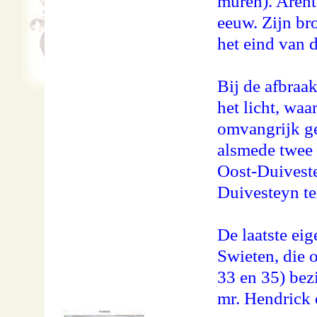
muren). Arent
eeuw. Zijn bro
het eind van 
Bij de afbraa
het licht, waa
omvangrijk g
alsmede twee
Oost-Duiveste
Duivesteyn te
De laatste ei
Swieten, die 
33 en 35) bez
mr. Hendrick 