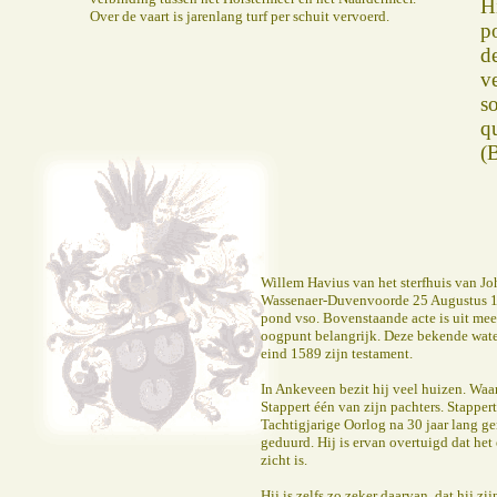
H
Over de vaart is jarenlang turf per schuit vervoerd.
p
d
v
s
q
(
Willem Havius van het sterfhuis van J
Wassenaer-Duvenvoorde 25 Augustus 
pond vso. Bovenstaande acte is uit mee
oogpunt belangrijk. Deze bekende wat
eind 1589 zijn testament.
In Ankeveen bezit hij veel huizen. Waar
Stappert één van zijn pachters. Stappert
Tachtigjarige Oorlog na 30 jaar lang g
geduurd. Hij is ervan overtuigd dat het
zicht is.
Hij is zelfs zo zeker daarvan, dat hij zij