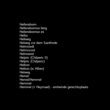
Hellendoorn
Hellendoornse berg
Hellendoornse es
Hellia
Hellweg
Helweg vor dem Santforde
Helmstedt
Helmvvord
Helmword
Helpric (Chilperic II)
Helpric (Chilperic)
Heltion
Heltion (is Hilten)
Helweg
Hemel
Hemel/Hemmel
Hemmel
Hemmel (< Heymael) - omheinde gerechtsplaats