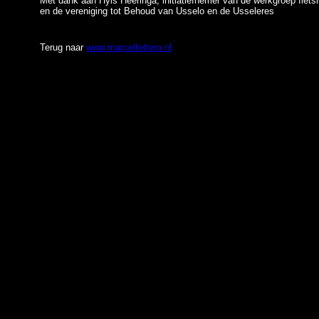
Met dank aan Hyls Heeringa, initiatiefnemer van de werkgroep fie
en de vereniging tot Behoud van Usselo en de Usseleres
Terug naar
www.marceltettero.nl