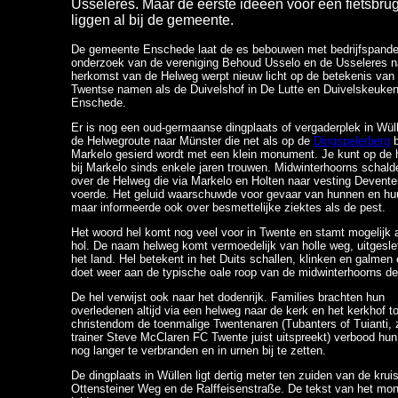
Usseleres. Maar de eerste ideeën voor een fietsbru
liggen al bij de gemeente.
De gemeente Enschede laat de es bebouwen met bedrijfspand
onderzoek van de vereniging Behoud Usselo en de Usseleres n
herkomst van de Helweg werpt nieuw licht op de betekenis van
Twentse namen als de Duivelshof in De Lutte en Duivelskeuken
Enschede.
Er is nog een oud-germaanse dingplaats of vergaderplek in Wül
de Helwegroute naar Münster die net als op de
Dingspelerberg
b
Markelo gesierd wordt met een klein monument. Je kunt op de 
bij Markelo sinds enkele jaren trouwen. Midwinterhoorns schal
over de Helweg die via Markelo en Holten naar vesting Devente
voerde. Het geluid waarschuwde voor gevaar van hunnen en huu
maar informeerde ook over besmettelijke ziektes als de pest.
Het woord hel komt nog veel voor in Twente en stamt mogelijk 
hol. De naam helweg komt vermoedelijk van holle weg, uitgesle
het land. Hel betekent in het Duits schallen, klinken en galmen 
doet weer aan de typische oale roop van de midwinterhoorns d
De hel verwijst ook naar het dodenrijk. Families brachten hun
overledenen altijd via een helweg naar de kerk en het kerkhof to
christendom de toenmalige Twentenaren (Tubanters of Tuianti, 
trainer Steve McClaren FC Twente juist uitspreekt) verbood hu
nog langer te verbranden en in urnen bij te zetten.
De dingplaats in Wüllen ligt dertig meter ten zuiden van de krui
Ottensteiner Weg en de Ralffeisenstraße. De tekst van het m