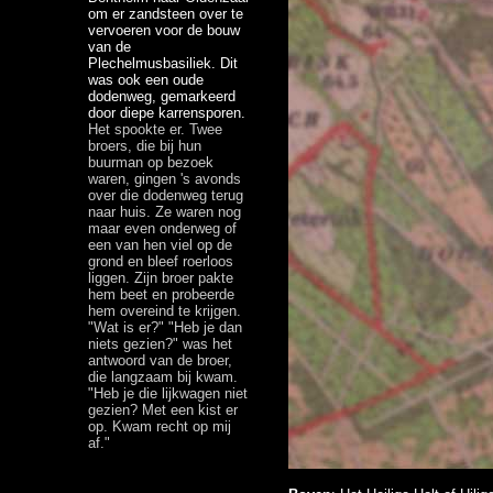
om er zandsteen over te
vervoeren voor de bouw
van de
Plechelmusbasiliek. Dit
was ook een oude
dodenweg, gemarkeerd
door diepe karrensporen.
Het spookte er. Twee
broers, die bij hun
buurman op bezoek
waren, gingen 's avonds
over die dodenweg terug
naar huis. Ze waren nog
maar even onderweg of
een van hen viel op de
grond en bleef roerloos
liggen. Zijn broer pakte
hem beet en probeerde
hem overeind te krijgen.
"Wat is er?" "Heb je dan
niets gezien?" was het
antwoord van de broer,
die langzaam bij kwam.
"Heb je die lijkwagen niet
gezien? Met een kist er
op. Kwam recht op mij
af."