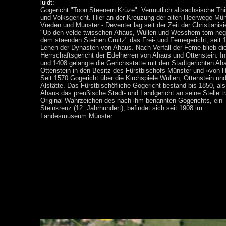
luidt:
Gogericht "Toon Steenern Krüze". Vermutlich altsächsische Thi
und Volksgericht. Hier an der Kreuzung der alten Heerwege Mün
Vreden und Munster - Deventer lag seit der Zeit der Christianis
"Up den velde twisschen Ahaus, Wüllen und Wesshem tom neg
dem staenden Steinen Cruitz" das Frei- und Femegericht, seit 
Lehen der Dynasten von Ahaus. Nach Verfall der Feme blieb die
Herrschaftsgericht der Edelherren von Ahaus und Ottenstein. I
und 1408 gelangte die Gerichsstätte mit den Stadtgerichten Ah
Ottenstein in den Besitz des Fürstbischofs Münster und »von 
Seit 1570 Gogericht über die Kirchspiele Wüllen, Ottenstein un
Älstätte. Das Fürstbischöfliche Gogericht bestand bis 1850, als
Ahaus das preußische Stadt- und Landgericht an seine Stelle tr
Original-Wahrzeichen des nach ihm benannten Gogerichts, ein
Steinkreuz (12. Jahrhundert), befindet sich seit 1908 im
Landesmuseum Münster.