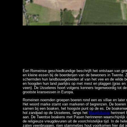
Een Romeinse geschiedkundige beschrijft het ontstaan van gro
en kleine essen bij de boerderijen van de bewoners in Twente. Z
schermden hun landbouwgebieden af van het vee en de wilde b
en hoogden hun land jaarlijks op met mest en plaggen (gras en
veen). De Usseleres hoort volgens kenners tegenwoordig tot de
grootste kransessen in Europa.
Romeinen noemden groepen boeren rond een es villae en later
Het woord marke stamt van markeren of begrenzen. De boere
samen bij een boaken, het hoogste punt op de es. De boakenw
hol zandpad op de Usseleres, langs het
Mauritsbosje
herinnert 
aan. De Twentse boakens met Pasen herinneren waarschijnlijk
de religieuze vreugdevuren uit de voorchristelijke tijd. In de hel
zaten veenbruggen, rijen stammetjes hout voorkomen hier dat j