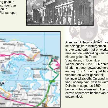
ang gaan in
s, heer van
ten in
Vier schepen
Admiraal Dolhain is Ã©Ã©n v
de belangrijkste watergeuzen. 
is overtuigd
calvinist
en werkt
mee aan de verbreiding van he
nieuwe geloof in Frans
Vlaanderen, in Doornik en
Valenciennes. Eind 1566 spre
hij zich uit voor gewapend ver
en begin 1567 moet hij het lan
verlaten en wordt gezant bij
koningin Elizabeth. Op aandri
van Lodewijk van Nassau word
Dolhain in augustus 1569
benoemd tot
admiraal
. Hij is 
eerste opperbevelhebber van 
geuzenvloot.