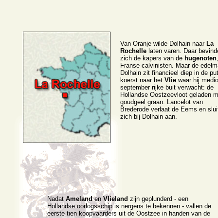
Van Oranje wilde Dolhain naar
La
Rochelle
laten varen. Daar bevind
zich de kapers van de
hugenoten
Franse calvinisten. Maar de edel
Dolhain zit financieel diep in de pu
koerst naar het
Vlie
waar hij medi
september rijke buit verwacht: de
Hollandse Oostzeevloot geladen m
goudgeel graan. Lancelot van
Brederode verlaat de Eems en slui
zich bij Dolhain aan.
Nadat
Ameland
en
Vlieland
zijn geplunderd - een
Hollandse oorlogsschip is nergens te bekennen - vallen de
eerste tien koopvaarders uit de Oostzee in handen van de