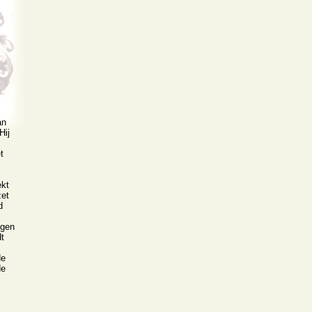
an
Hij
t
ekt
zet
d
ngen
t
de
de