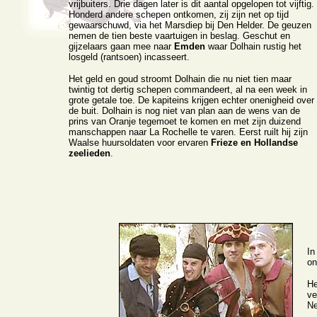
vrijbuiters. Drie dagen later is dit aantal opgelopen tot vijftig.
Honderd andere schepen ontkomen, zij zijn net op tijd
gewaarschuwd, via het Marsdiep bij Den Helder. De geuzen
nemen de tien beste vaartuigen in beslag. Geschut en
gijzelaars gaan mee naar
Emden
waar Dolhain rustig het
losgeld (rantsoen) incasseert.
Het geld en goud stroomt Dolhain die nu niet tien maar
twintig tot dertig schepen commandeert, al na een week in
grote getale toe. De kapiteins krijgen echter onenigheid over
de buit. Dolhain is nog niet van plan aan de wens van de
prins van Oranje tegemoet te komen en met zijn duizend
manschappen naar La Rochelle te varen. Eerst ruilt hij zijn
Waalse huursoldaten voor ervaren
Frieze en Hollandse
zeelieden
.
In
on
He
ve
Ne