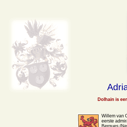
Adri
Dolhain is ee
Willem van O
eerste admir
Bergues (Ne