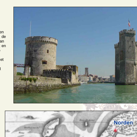
en
, de
man
t en
o
et
t