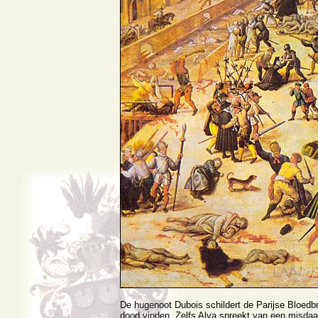
De hugenoot Dubois schildert de Parijse Bloedb
dood vinden. Zelfs Alva spreekt van een misdaa