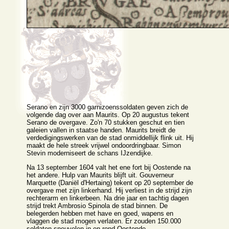
Serano en zijn 3000 garnizoenssoldaten geven zich de
volgende dag over aan Maurits. Op 20 augustus tekent
Serano de overgave. Zo'n 70 stukken geschut en tien
galeien vallen in staatse handen. Maurits breidt de
verdedigingswerken van de stad onmiddellijk flink uit. Hij
maakt de hele streek vrijwel ondoordringbaar. Simon
Stevin moderniseert de schans IJzendijke.
Na 13 september 1604 valt het ene fort bij Oostende na
het andere. Hulp van Maurits blijft uit. Gouverneur
Marquette (Daniël d'Hertaing) tekent op 20 september de
overgave met zijn linkerhand. Hij verliest in de strijd zijn
rechterarm en linkerbeen. Na drie jaar en tachtig dagen
strijd trekt Ambrosio Spinola de stad binnen. De
belegerden hebben met have en goed, wapens en
vlaggen de stad mogen verlaten. Er zouden 150.000
soldaten sneuvelen in en rond Oostende.