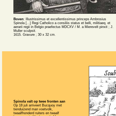
Boven
: Illustrissimus et excellentissimus princeps Ambrosius
Spinola [...] Regi Catholico a consiliis status et belli, militiaeq. et
aerarii regii in Belgio praefectus MDCXV / M. a Mierevelt pinxit ; J.
Muller sculpsit.
1615. Gravure ; 30 x 32 cm.
Spinola valt op twee fronten aan
Op 18 juli arriveert Bucquoy met
tienduizend man voetvolk,
twaalfhonderd ruiters en twaalf