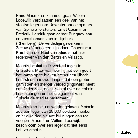
Prins Maurits en zijn neef graaf Willem
Lodewijk verplaatsen een deel van het
staatse leger naar Deventer om de opmars
van Spinola te stuiten. Ernst Casimir en
Frederik Hendrik gaan achter Bucquoy aan
en verschansen zich in Rijnberk
(Rheinberg). De verdedigingswerken in
Zeeuws Vlaanderen zijn klaar. Gouverneur
Karel van der Noot van Sluis staat hier
tegenover Van den Bergh en Velasco.
Maurits besluit in Deventer Lingen te
ontzetten. Maar wanneer hij het sein geeft
het kamp op te breken brengt een ijlbode
hem slecht nieuws. Lingen dat een groter
garnizoen en sterker verdedigingswerk heeft
dan Oldenzaal, geeft zich al over na enkele
beschietingen en het dreigement van
Spinola de stad te bestormen.
Maurits kan het nauwelijks geloven. Spinola
zou een leger van 15.000 soldaten hebben
en er elke dag nieuwe huurlingen aan toe
voegen. Maurits en Willem Lodewijk
beschikken over een leger dat niet eens
half zo groot is.