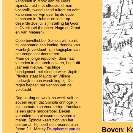
kanonnen in Mook aan de Maas.
Spinola trekt met elfduizend man
voetvolk, tweeduizend ruiters en acht
kanonnen de Rijn over bij de oude
schansen in Ruhrort en kiest op
dezelfde 18e juli zijn stelling bij Goor
in Overijssel (bronnen: Hugo de Groot
en Van Meteren).
Opperbevelhebber Spinola wil, zoals
hij openhartig aan koning Hendrik van
Frankrijk verklaart, zijn krijgsplan van
het vorige jaar doorzetten.
Maar de jonge republiek, door haar
vrienden in de steek gelaten, heeft dit
jaar een nieuwe, machtige
bondgenoot: het slechte weer. Jupiter
Pluvius staat Maurits en Willem
Lodewijk in hun worsteling bij. De
regen bepaalt het verloop van de
veldtocht.
Dag na dag en week na week valt er
zoveel regen dat Spinola onmogelijk
zijn opmars kan voortzetten. Friesland
is één grote modderpoel. Beken
veranderen in plassen en rivieren in
meren. Spinola keert zich van het
oosten af. Hij heeft een reserve plan.
Boven
: K
(bron: J.L. Motley
De opkomst van de