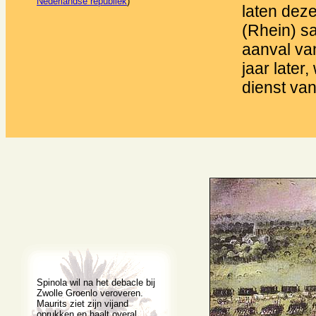
Nederlandse republiek
)
laten dez
(Rhein) sa
aanval va
jaar later
dienst van
Spinola wil na het debacle bij
Zwolle Groenlo veroveren.
Maurits ziet zijn vijand
oprukken en haalt overal