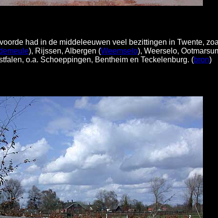
rvoorde had in de middeleeuwen veel bezittingen in Twente, zo
demeule
), Rijssen, Albergen (
Weemselo
), Weerselo, Ootmarsu
falen, o.a. Schoeppingen, Bentheim en Teckelenburg. (
bron
)