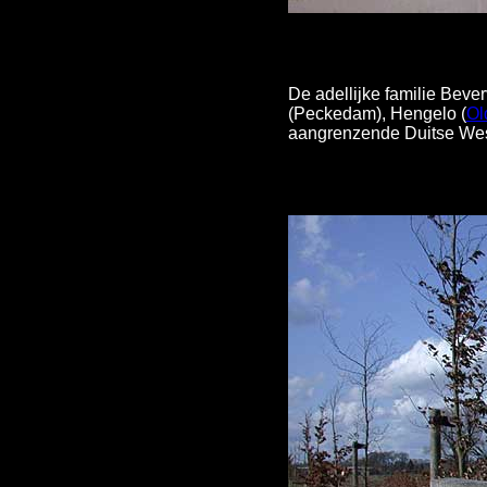
De adellijke familie Beve
(Peckedam), Hengelo (
Ol
aangrenzende Duitse West