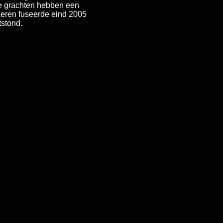
 De grachten hebben een
onkeren fuseerde eind 2005
tstond.