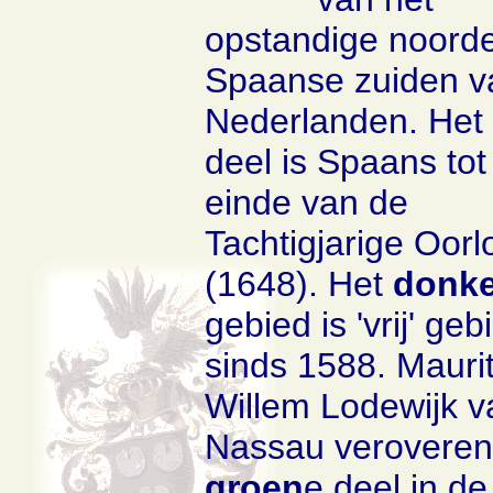
opstandige noord
Spaanse zuiden v
Nederlanden. Het
deel is Spaans tot
einde van de
Tachtigjarige Oorl
(1648). Het
donke
gebied is 'vrij' geb
sinds 1588. Mauri
Willem Lodewijk v
Nassau veroveren
groen
e deel in de