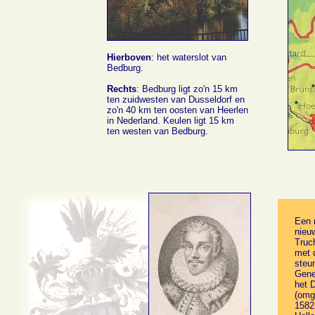
Hierboven
: het waterslot van
Bedburg.
Rechts
: Bedburg ligt zo'n 15 km
ten zuidwesten van Dusseldorf en
zo'n 40 km ten oosten van Heerlen
in Nederland. Keulen ligt 15 km
ten westen van Bedburg.
Een 
nieu
Truc
met 
steun
Gener
het 
(omg
1582 