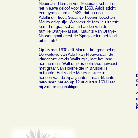
Neuenahr. Herman von Neuenahr schrijft er
het nieuwe geloof voor in 1560. Adolf sticht
een gymnasium in 1582, dat nu nog
Adolfinum heet. Spaanse troepen bezetten
Meurs enige tijd. Wanneer de familie uitsterft
komt het graafschap in handen van de
familie Oranje-Nassau. Maurits van Oranje-
Nassau gooit eerst de Spanjaarden het land
uit in 1597.
Op 25 mei 1600 erft Maurits het graafschap.
De weduwe van Adolf van Nieuwenaar, de
kinderloze gravin Walburgis, laat het land
aan hem na. Walburgis is getrouwd geweest
met graaf Van Hoorne die in Brussel is
onthoofd. Het stadje Meurs is weer in
D
handen van de Spanjaarden, maar Maurits
d
heroveren het en op 12 augustus 1601 laat
m
hij zich er ingehuldigen.
S
d
g
h