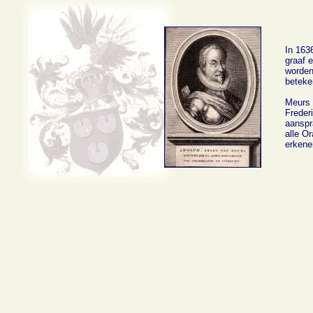
In 163
graaf 
worden
beteke
Meurs b
Freder
aanspr
alle Or
erkenen