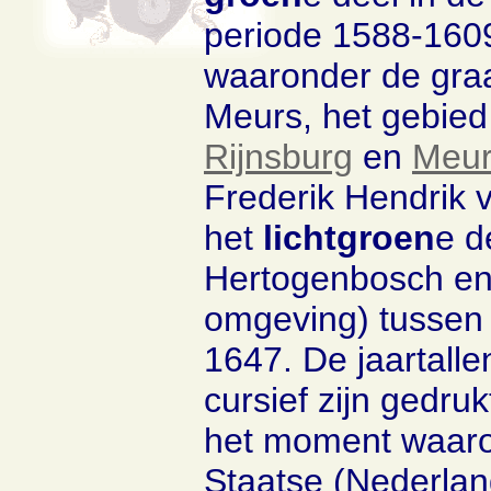
periode 1588-160
waaronder de gra
Meurs, het gebied
Rijnsburg
en
Meur
Frederik Hendrik 
het
lichtgroen
e d
Hertogenbosch e
omgeving) tussen
1647. De jaartalle
cursief zijn gedru
het moment waar
Staatse (Nederlan