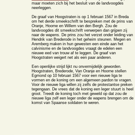
maar moeten zich bij het besluit van de landvoogdes
neerleggen.
De graaf van Hoogstraten is op 1 februari 1567 in Breda
om het derde smeekschrift te bespreken met de prins van
Oranje, Hoorne en Willem van den Bergh. Zou de
landvoogdes dit smeekschrift verwerpen dan grijpen zij
naar de wapens. De prins zou het verzet onder leiding van
Hendrik van Brederode in het geheim steunen. Megen en
Aremberg maken in hun gewesten een einde aan het
calvinisme en de landvoogdes vraagt de edelen een
nieuwe eed van trouw af te leggen. De graaf van
Hoogstraten weigert net als een paar anderen.
Een openlijke strijd lijkt nu onvermijdelijk geworden.
Hoogstraten, Brederode, Van Oranje en Hoorne stellen
Egmond op 10 februari 1567 voor een nieuwe liga te
vormen en de koning om een algemeen pardon te vragen.
Voor de nieuwe liga willen zij zelfs de protestantse preken
tegengaan. De vrees dat de koning een leger stuurt is heel
groot. Treedt de koning toch met geweld op dat zou de
nieuwe liga zelf een leger onder de wapens brengen om de
komst van Spaanse soldaten te weren.