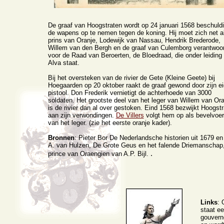
De graaf van Hoogstraten wordt op 24 januari 1568 beschuld
de wapens op te nemen tegen de koning. Hij moet zich net a
prins van Oranje, Lodewijk van Nassau, Hendrik Brederode,
Willem van den Bergh en de graaf van Culemborg verantwoo
voor de Raad van Beroerten, de Bloedraad, die onder leiding
Alva staat.
Bij het oversteken van de rivier de Gete (Kleine Geete) bij
Hoegaarden op 20 oktober raakt de graaf gewond door zijn e
pistool. Don Frederik vernietigt de achterhoede van 3000
soldaten. Het grootste deel van het leger van Willem van Ora
is de rivier dan al over gestoken. Eind 1568 bezwijkt Hoogst
aan zijn verwondingen.
De Villers
volgt hem op als bevelvoer
van het leger. (zie het eerste oranje kader).
Bronnen
: Pieter Bor De Nederlandsche historien uit 1679 en
A. van Hulzen, De Grote Geus en het falende Driemanschap
.
prince van Oraengien van A.P. Bijl.
Links
: 
staat ee
gouverne