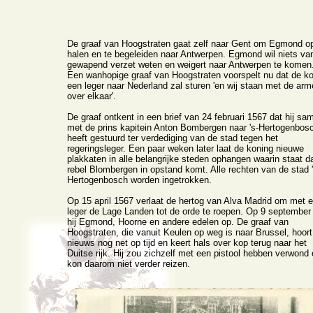
De graaf van Hoogstraten gaat zelf naar Gent om Egmond op
halen en te begeleiden naar Antwerpen. Egmond wil niets va
gewapend verzet weten en weigert naar Antwerpen te komen
Een wanhopige graaf van Hoogstraten voorspelt nu dat de k
een leger naar Nederland zal sturen 'en wij staan met de arm
over elkaar'.
De graaf ontkent in een brief van 24 februari 1567 dat hij sa
met de prins kapitein Anton Bombergen naar 's-Hertogenbos
heeft gestuurd ter verdediging van de stad tegen het
regeringsleger. Een paar weken later laat de koning nieuwe
plakkaten in alle belangrijke steden ophangen waarin staat d
rebel Blombergen in opstand komt. Alle rechten van de stad '
Hertogenbosch worden ingetrokken.
Op 15 april 1567 verlaat de hertog van Alva Madrid om met 
leger de Lage Landen tot de orde te roepen. Op 9 september
hij Egmond, Hoorne en andere edelen op. De graaf van
Hoogstraten, die vanuit Keulen op weg is naar Brussel, hoort
nieuws nog net op tijd en keert hals over kop terug naar het
Duitse rijk. Hij zou zichzelf met een pistool hebben verwond 
kon daarom niet verder reizen.