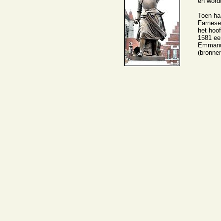
en word
Toen haa
Farnese.
het hoo
1581 ee
Emmanue
(bronne