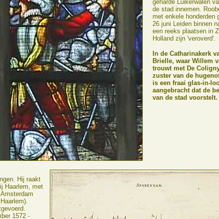
geharde Luikerwalen v
de stad innemen. Roobo
met enkele honderden 
26 juni Leiden binnen n
een reeks plaatsen in Z
Holland zijn 'veroverd'.
In de Catharinakerk v
Brielle, waar Willem 
trouwt met De Coligny
zuster van de hugenot
is een fraai glas-in-l
aangebracht dat de be
van de stad voorstelt.
gen. Hij raakt
ij Haarlem, met
n Amsterdam
 Haarlem).
itgevoerd.
ber 1572 -