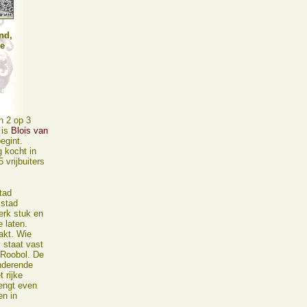
nd,
ie
n 2 op 3
 is
Blois van
egint.
g kocht in
 vrijbuiters
tad
 stad
erk stuk en
 laten.
akt. Wie
 staat vast
 Roobol. De
nderende
 rijke
engt even
en in