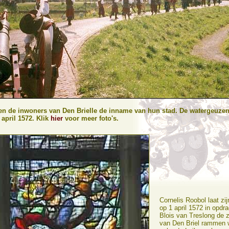
eren de inwoners van Den Brielle de inname van hun stad. De watergeuze
 april 1572. Klik
hier
voor meer foto's.
Cornelis Roobol laat z
op 1 april 1572 in opdr
Blois van Treslong de z
van Den Briel rammen 