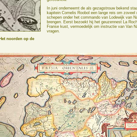
In juni onderneemt de als gezagstrouw bekend sta
kapitein Cornelis Roobol een lange reis om zoveel 
schepen onder het commando van Lodewijk van N
brengen. Eerst bezoekt hij het geuzennest La Roch
Franse kust, vermoedelijk om instructie van Van N
vragen.
 Het noorden op de