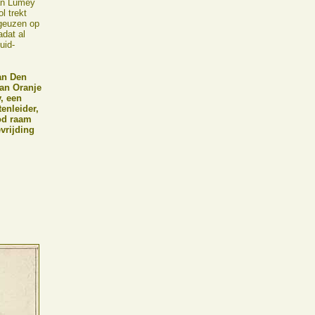
an Lumey
l trekt
geuzen op
adat al
uid-
an Den
van Oranje
, een
enleider,
ood raam
vrijding