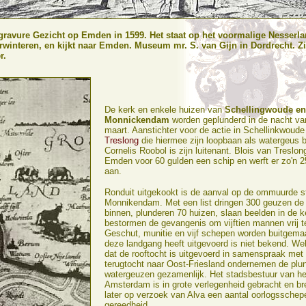
gravure Gezicht op Emden in 1599. Het staat op het voormalige Nesserla
winteren, en kijkt naar Emden. Museum mr. S. van Gijn in Dordrecht. Z
r.
De kerk en enkele huizen van
Schellingwoude en
Monnickendam
worden geplunderd in de nacht va
maart. Aanstichter voor de actie in Schellinkwoude
Treslong
die hiermee zijn loopbaan als watergeus b
Cornelis Roobol is zijn luitenant. Blois van Treslon
Emden voor 60 gulden een schip en werft er zo'n 25
aan.
Ronduit uitgekookt is de aanval op de ommuurde s
Monnikendam. Met een list dringen 300 geuzen de
binnen, plunderen 70 huizen, slaan beelden in de k
bestormen de gevangenis om vijftien mannen vrij te
Geschut, munitie en vijf schepen worden buitgema
deze landgang heeft uitgevoerd is niet bekend. Wel
dat de rooftocht is uitgevoerd in samenspraak met
terugtocht naar Oost-Friesland ondernemen de plu
watergeuzen gezamenlijk. Het stadsbestuur van het
Amsterdam is in grote verlegenheid gebracht en br
later op verzoek van Alva een aantal oorlogsschep
gereedheid.