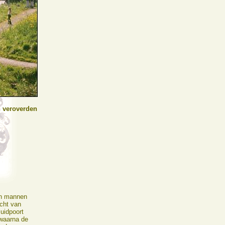
n veroverden
ijn mannen
acht van
uidpoort
waarna de