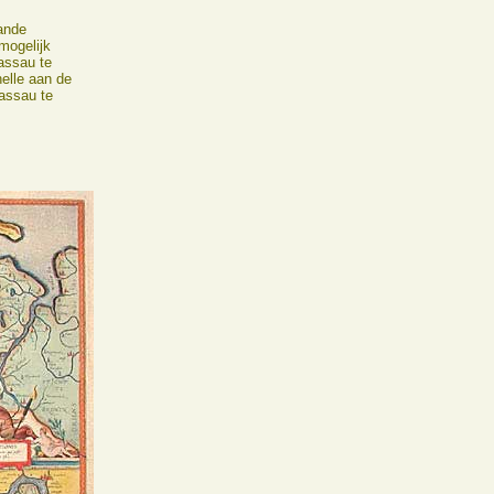
ande
mogelijk
assau te
elle aan de
assau te