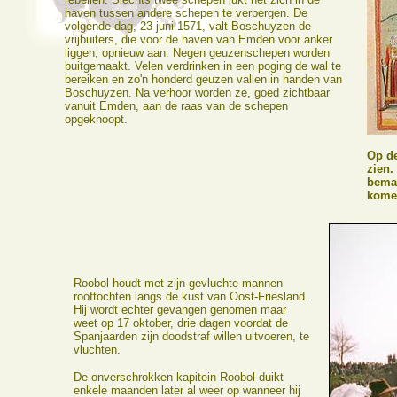
haven tussen andere schepen te verbergen. De
volgende dag, 23 juni 1571, valt Boschuyzen de
vrijbuiters, die voor de haven van Emden voor anker
liggen, opnieuw aan. Negen geuzenschepen worden
buitgemaakt. Velen verdrinken in een poging de wal te
bereiken en zo'n honderd geuzen vallen in handen van
Boschuyzen. Na verhoor worden ze, goed zichtbaar
vanuit Emden, aan de raas van de schepen
opgeknoopt.
Op de
zien.
beman
komen
Roobol houdt met zijn gevluchte mannen
rooftochten langs de kust van Oost-Friesland.
Hij wordt echter gevangen genomen maar
weet op 17 oktober, drie dagen voordat de
Spanjaarden zijn doodstraf willen uitvoeren, te
vluchten.
De onverschrokken kapitein Roobol duikt
enkele maanden later al weer op wanneer hij