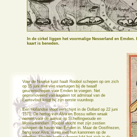
In de cirkel liggen het voormalige Nesserland en Emden.
kaart is beneden.
Voor de Noorse kust haalt Roobol schepen op om zich
op 15 juni met vier vaartuigen bij de twaalf
geuzenschepen voor Emden te voegen. Net
gepromoveerd van kapitein tot admiraal van de
Eemsvloot krijgt hij zijn eerste vuurdoop.
Een Hollandse vloot verschijnt in de Dollard op 22 juni
1571. De hertog van Alva en Bossu willen wraak
nemen voor de aanval op Schellingwoude en
Monnickendam. Roobol vlucht met zijn zestien
schepen de haven van Emden in. Maar de Oostfriezen,
bang voor Alva, vuren met hun kanonnen op de
rebellen. Slechts twee schepen lukt het zich in de