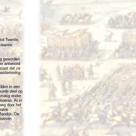
tot Twente,
Spaanse
ig geworden
en antwoord
staat dat ze
toestemming
idden in een
eurde deel op
lmatig onder
moeras. Al in
weg door het
halve
Bandijk. De
 tussen