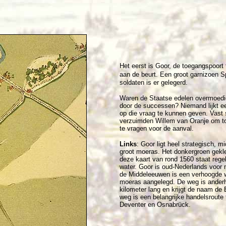
Het eerst is Goor, de toegangspoort 
aan de beurt.
Een groot garnizoen 
soldaten is er gelegerd.
Waren de Staatse edelen overmoed
door de successen? Niemand lijkt e
op die vraag te kunnen geven. Vast 
verzuimden Willem van Oranje om 
te vragen voor de aanval.
Links
: Goor ligt heel strategisch, m
groot moeras. Het donkergroen gekl
deze kaart van rond 1560 staat rege
water. Goor is oud-Nederlands voor 
de Middeleeuwen is een verhoogde 
moeras aangelegd. De weg is ander
kilometer lang en krijgt de naam de 
weg is een belangrijke handelsroute
Deventer en Osnabrück.