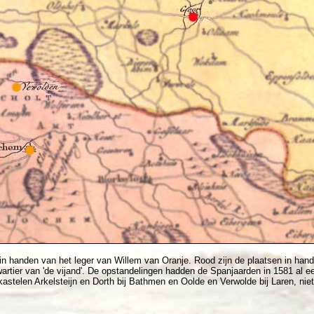
 in handen van het leger van Willem van Oranje. Rood zijn de plaatsen in ha
artier van 'de vijand'. De opstandelingen hadden de Spanjaarden in 1581 al ee
astelen Arkelsteijn en Dorth bij Bathmen en Oolde en Verwolde bij Laren, nie