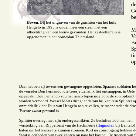
de
Ge
be
Boven
: Bij het uitgraven van de grachten van het huis
Hengelo in 1995 is onder meer een steen met een
Ma
afbeelding van een leeuw gevonden. Het kasteelterrein is
Vo
opgenomen in het bouwplan Thiemsland.
Br
Sp
ti
op
Daar hebben zij tevens een gevangene opgesloten. Spaanse soldaten h
de verrader Don Fernando, die Geesje Lansink liet ontsnappen, in Oele
opgepakt. Don Fernando zou het risico lopen nog voor de zon opkomt 
worden vermoord. Wessel Maats dringt er darom bij kapitein Splinter o
onmiddellijk het Huis van Hengelo aan te vallen, te meer omdat de dro
Twente zwaar gewond is.
Splinter overlegt met zijn ondergeschikten. Ze besluiten 500 mannen
versterking van Ripperbant van de Hachmeule (
Hagmolen
bij Bentelo) 
halen om het kasteel te kunnen stormen. Kort na zonsopgang trekken d
Staatse eenheden van twee kanten op naar het kasteel. De troepen van S