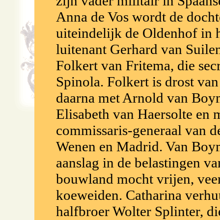
zijn vader militair in Spaan
Anna de Vos wordt de dochte
uiteindelijk de Oldenhof in 
luitenant Gerhard van Suile
Folkert van Fritema, die sec
Spinola. Folkert is drost va
daarna met Arnold van Boy
Elisabeth van Haersolte en 
commissaris-generaal van de
Wenen en Madrid. Van Boyme
aanslag in de belastingen v
bouwland mocht vrijen, veer
koeweiden. Catharina verhuu
halfbroer Wolter Splinter, d