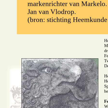
markenrichter van Markelo. 
Jan van Vlodrop.
(bron: stichting Heemkunde
He
Mu
dr
Fe
Tw
De
He
He
Sp
he
Fe
Wa