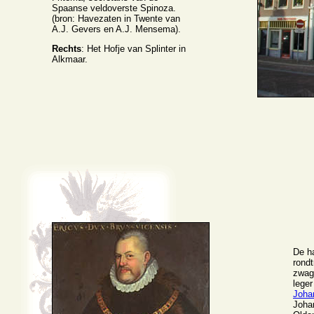
Spaanse veldoverste Spinoza.
(bron: Havezaten in Twente van
A.J. Gevers en A.J. Mensema).
Rechts
: Het Hofje van Splinter in
Alkmaar.
De ha
rond
zwag
lege
Joha
Johan