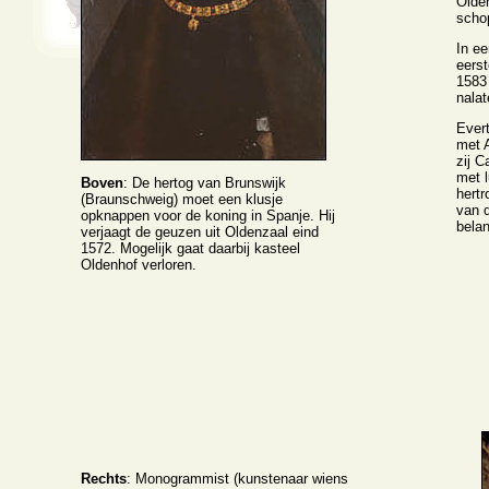
Olden
schop
In ee
eerst
1583 
nalat
Evert
met A
zij C
met 
Boven
: De hertog van Brunswijk
hertr
(Braunschweig) moet een klusje
van d
opknappen voor de koning in Spanje. Hij
belan
verjaagt de geuzen uit Oldenzaal eind
1572. Mogelijk gaat daarbij kasteel
Oldenhof verloren.
Rechts
: Monogrammist (kunstenaar wiens