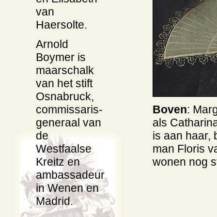
van
Haersolte.
Arnold
Boymer is
maarschalk
van het stift
Osnabruck,
commissaris-
Boven
: Marg
generaal van
als Catharina
de
is aan haar,
Westfaalse
man Floris va
Kreitz en
wonen nog s
ambassadeur
in Wenen en
Madrid.